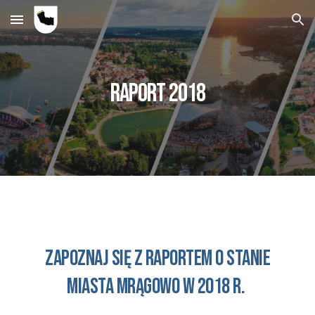
Skip to main content
Skip to navigation
Raport 201
8
Zapoznaj się z raportem o stanie
MIASTA M
rągowo
w 201
8
r.